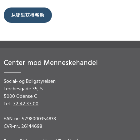
从哪里获得帮助
Center mod Menneskehandel
Social- og Boligstyrelsen
Lerchesgade 35, 5
5000 Odense C
Tel.:
72 42 37 00
EAN-nr.: 5798000354838
CVR-nr.: 26144698