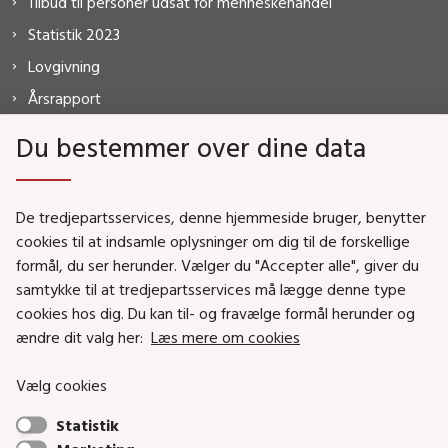
Tilbud til personer udsat for menneskehandel
Statistik 2023
Lovgivning
Årsrapport
FAQ
Du bestemmer over dine data
De tredjepartsservices, denne hjemmeside bruger, benytter
MISTANKE?
cookies til at indsamle oplysninger om dig til de forskellige
formål, du ser herunder. Vælger du "Accepter alle", giver du
HOTLINE
samtykke til at tredjepartsservices må lægge denne type
7020 2550
cookies hos dig. Du kan til- og fravælge formål herunder og
ændre dit valg her:
Læs mere om cookies
Vælg cookies
Statistik