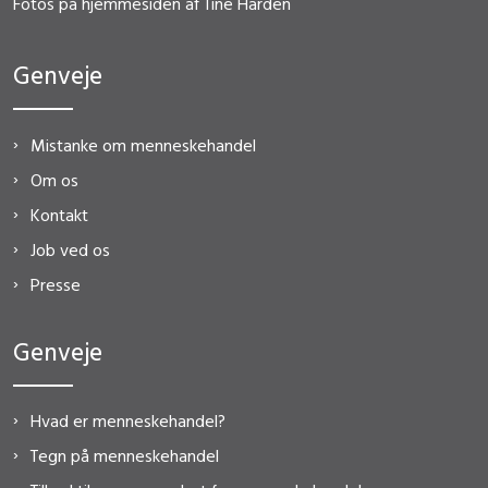
Fotos på hjemmesiden af Tine Harden
Genveje
Mistanke om menneskehandel
Om os
Kontakt
Job ved os
Presse
Genveje
Hvad er menneskehandel?
Tegn på menneskehandel